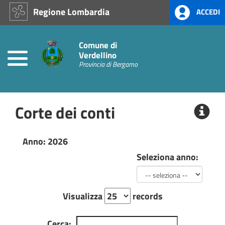
Regione Lombardia
ACCEDI
Home
Prevenzione
Comune di
alla
Verdellino
Corruzione
Provincia di Bergamo
L.
190/2012
Corte dei conti
Consigli
Comunali
Anno: 2026
Amministrazione
Seleziona anno:
Trasparente
Moduli
Visualizza
records
Autocertificazione
Telematica
Cerca: